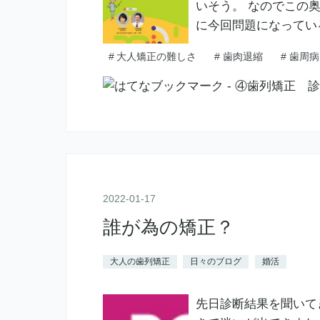
いそう。 なのでこの
に今回問題になってい
#
大人矯正の難しさ
#
歯肉退縮
#
歯周病
2022
-
01
-
17
誰が為の矯正？
大人の歯列矯正
日々のブログ
婚活
先日診断結果を聞いて