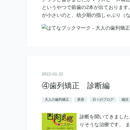
というやつで前歯の2本が出ております
が小さいのと、幼少期の指しゃぶり（な
2022
-
01
-
22
④歯列矯正 診断編
大人の歯列矯正
美容
日々のブログ
婚活
診断を聞いてきました
りそうな治療です。 