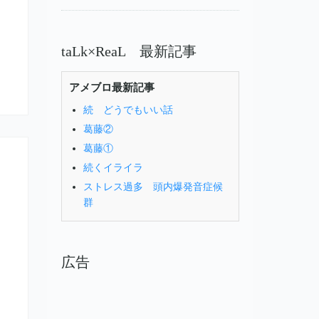
taLk×ReaL 最新記事
アメブロ最新記事
続 どうでもいい話
葛藤②
葛藤①
続くイライラ
ストレス過多 頭内爆発音症候
群
広告