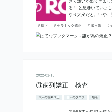
きて迷いが出てきまし
る！ と息巻いていま
なり大変だと。いや、
#
矯正
#
セラミック矯正
#
出っ歯
#
2022
-
01
-
15
③歯列矯正 検査
大人の歯列矯正
日々のブログ
婚活