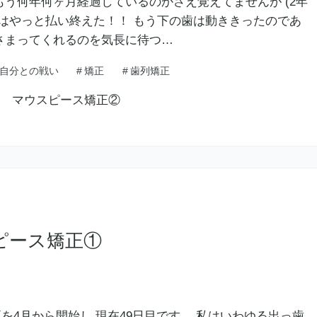
もう何年何ヶ月経過しているのかさえ覚えてませんが (2年
ンはやっと払い終えた！！ もう下の歯は動ききったのであ
さまってくれるのを気長に待つ…
自分との戦い
#
矯正
#
歯列矯正
ピース矯正①
4月から開始し 現在49日目です。 私はいわゆる出っ歯