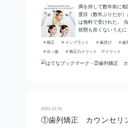
満を持して数年前に相
度目（数年ぶりだが）
は無料で受けれた。 
状態も良くないうえに
#
矯正
#
インプラント
#
歯並び
#
歯
#
出っ歯
#
矯正のメリット デメリット
2021
-
12
-
31
①歯列矯正 カウンセリ