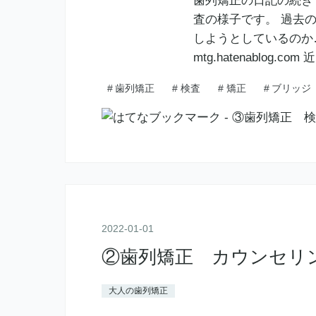
歯列矯正の日記の続き
査の様子です。 過去
しようとしているのか……… luxu
mtg.hatenablog.com 
#
歯列矯正
#
検査
#
矯正
#
ブリッジ
2022
-
01
-
01
②歯列矯正 カウンセリ
大人の歯列矯正