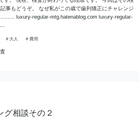
です。 現在、検査が終わってる段階です。 今回はその検
の記事もどうぞ。 なぜ私がこの歳で歯列矯正にチャレンジ
ry-regular-mtg.hatenablog.com luxury-regular-
近…
#
大人
#
費用
ング相談その２